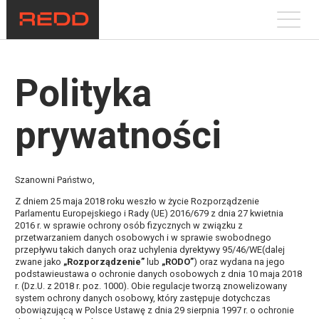
Polityka
prywatności
Szanowni Państwo,
Z dniem 25 maja 2018 roku weszło w życie
Rozporządzenie
Parlamentu Europejskiego i Rady (UE) 2016/679 z dnia 27 kwietnia
2016 r. w sprawie ochrony osób fizycznych w związku z
przetwarzaniem danych osobowych i w sprawie swobodnego
przepływu takich danych oraz uchylenia dyrektywy 95/46/WE
(dalej
zwane jako
„Rozporządzenie”
lub
„RODO”
) oraz wydana na jego
podstawie
ustawa o ochronie danych osobowych z dnia 10 maja 2018
r. (Dz.U. z 2018 r. poz. 1000)
. Obie regulacje tworzą znowelizowany
system ochrony danych osobowy, który zastępuje dotychczas
obowiązującą w Polsce
Ustawę z dnia 29 sierpnia 1997 r. o ochronie