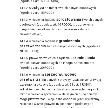
(zgodnie z art. 12 i 13 RODO),
dostępu
do treści swoich danych osobowych
(zgodnie z art. 15 RODO),
sprostowania
wniesienia żądania
Twoich danych
osobowych (zgodnie z art. 16 RODO), tj. poprawienia
danych nieprawidłowych oraz uzupełnienia danych
niekompletnych,
ograniczenia
wniesienia żądania
przetwarzania
Twoich danych osobowych (zgodnie z
art. 18 RODO),
przeniesienia
prawo do wniesienia żądania
swoich danych osobowych do innego Administratora
(zgodnie z art. 20 RODO),
sprzeciwu wobec
wniesienia
przetwarzania
danych z przyczyn związanych z Twoją
szczególną sytuacją (zgodnie z art. 21 ust. 1 RODO),
jednakże prawo to nie ma charakteru bezwzględnego – tzn.
mimo wniesienia sprzeciwu w dalszym ciągu będziemy
mogli przetwarzać Twoje dane osobowe jeżeli wykażemy,
że istnieją ważne, prawnie uzasadnione podstawy do