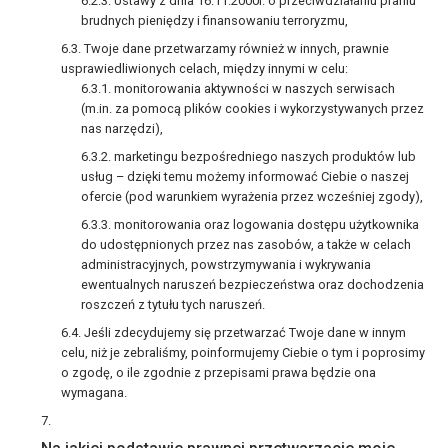
Ustawy z dnia 16.11.2000r. o przeciwdziałaniu praniu
brudnych pieniędzy i finansowaniu terroryzmu,
Twoje dane przetwarzamy również w innych, prawnie
usprawiedliwionych celach, między innymi w celu:
monitorowania aktywności w naszych serwisach
(m.in. za pomocą plików cookies i wykorzystywanych przez
nas narzędzi),
marketingu bezpośredniego naszych produktów lub
usług – dzięki temu możemy informować Ciebie o naszej
ofercie (pod warunkiem wyrażenia przez wcześniej zgody),
monitorowania oraz logowania dostępu użytkownika
do udostępnionych przez nas zasobów, a także w celach
administracyjnych, powstrzymywania i wykrywania
ewentualnych naruszeń bezpieczeństwa oraz dochodzenia
roszczeń z tytułu tych naruszeń.
Jeśli zdecydujemy się przetwarzać Twoje dane w innym
celu, niż je zebraliśmy, poinformujemy Ciebie o tym i poprosimy
o zgodę, o ile zgodnie z przepisami prawa będzie ona
wymagana.