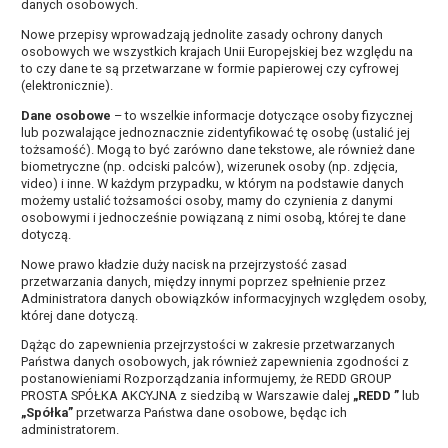
danych osobowych
.
Nowe przepisy wprowadzają jednolite zasady ochrony danych
osobowych we wszystkich krajach Unii Europejskiej bez względu na
to czy dane te są przetwarzane w formie papierowej czy cyfrowej
(elektronicznie).
Dane osobowe
– to wszelkie informacje dotyczące osoby fizycznej
lub pozwalające jednoznacznie zidentyfikować tę osobę (ustalić jej
tożsamość). Mogą to być zarówno dane tekstowe, ale również dane
biometryczne (np. odciski palców), wizerunek osoby (np. zdjęcia,
video) i inne. W każdym przypadku, w którym na podstawie danych
możemy ustalić tożsamości osoby, mamy do czynienia z danymi
osobowymi i jednocześnie powiązaną z nimi osobą, której te dane
dotyczą.
Nowe prawo kładzie duży nacisk na przejrzystość zasad
przetwarzania danych, między innymi poprzez spełnienie przez
Administratora danych obowiązków informacyjnych względem osoby,
której dane dotyczą.
Dążąc do zapewnienia przejrzystości w zakresie przetwarzanych
Państwa danych osobowych, jak również zapewnienia zgodności z
postanowieniami Rozporządzania informujemy, że REDD GROUP
PROSTA SPÓŁKA AKCYJNA z siedzibą w Warszawie dalej
„REDD ”
lub
„Spółka”
przetwarza Państwa dane osobowe, będąc ich
administratorem.