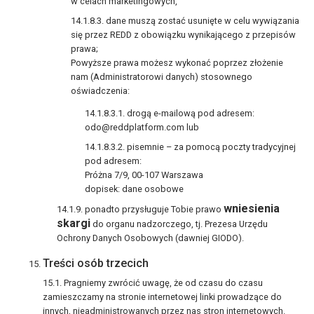
w celach marketingowych,
dane muszą zostać usunięte w celu wywiązania
się przez REDD z obowiązku wynikającego z przepisów
prawa;
Powyższe prawa możesz wykonać poprzez złożenie
nam (Administratorowi danych) stosownego
oświadczenia:
drogą e-mailową pod adresem:
odo@reddplatform.com
lub
pisemnie – za pomocą poczty tradycyjnej
pod adresem:
Próżna 7/9, 00-107 Warszawa
dopisek: dane osobowe
wniesienia
ponadto przysługuje Tobie prawo
skargi
do organu nadzorczego, tj. Prezesa Urzędu
Ochrony Danych Osobowych (dawniej GIODO).
Treści osób trzecich
Pragniemy zwrócić uwagę, że od czasu do czasu
zamieszczamy na stronie internetowej linki prowadzące do
innych, nieadministrowanych przez nas stron internetowych.