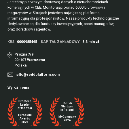
Jesteśmy pierwszym dostawcą danych o nieruchomościach
komercyjnych w CEE. Monitorując ponad 6000 biurowców i
magazynów w 5 krajach jesteśmy największą platformą
informacyjną dla profesjonalistów. Nasze produkty technologiczne
dedykowane są dla funduszy inwestycyjnych, asset managerów,
oraz doradców i agentów.
KRS
0000985465
KAPITAŁ ZAKŁADOWY
8.3 mln zł
Próżna 7/9
00-107 Warszawa
Polska
hello@reddplatform.com
Wyróżnienia
Proptech
TOP25
Leader
Startups
of the Year
in Poland
Eurobuild
MyCompany
Awards
2024
2024