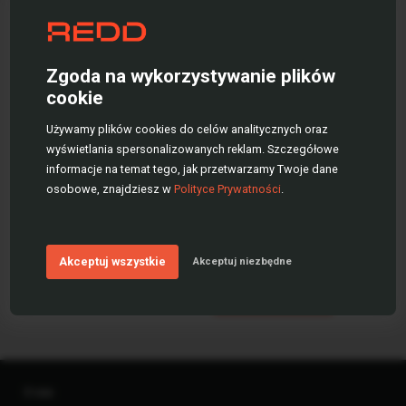
narzędzie dla
profesjonalistów
Zgoda na wykorzystywanie plików
cookie
CRE
Używamy plików cookies do celów analitycznych oraz
wyświetlania spersonalizowanych reklam. Szczegółowe
Jedno miejsce z danymi o stawkach
informacje na temat tego, jak przetwarzamy Twoje dane
czynszu, opłatach, dostępnych
osobowe, znajdziesz w
Polityce Prywatności
.
modułach i historii transakcji. Analiza
i raportowanie. Dane kontaktowe
właścicieli. Pełna kontrola i zawsze
aktualne informacje.
Akceptuj wszystkie
Akceptuj niezbędne
Poznaj platformę
O nas