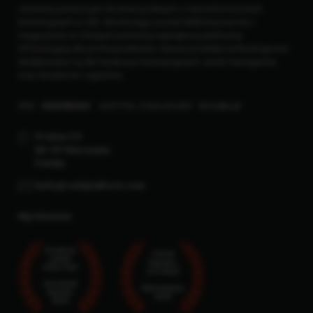
Jesteśmy pierwszym dostawcą danych o nieruchomościach
komercyjnych w CEE. Monitorując ponad 6000 biurowców i
magazynów w 5 krajach jesteśmy największą platformą
informacyjną dla profesjonalistów. Nasze produkty technologiczne
dedykowane są dla funduszy inwestycyjnych, asset managerów,
oraz doradców i agentów.
KRS
0000985465
KAPITAŁ ZAKŁADOWY
8.3 mln zł
Próżna 7/9
00-107 Warszawa
Polska
hello@reddplatform.com
Wyróżnienia
Proptech
TOP25
Leader
Startups
of the Year
in Poland
Eurobuild
MyCompany
Awards
2024
2024