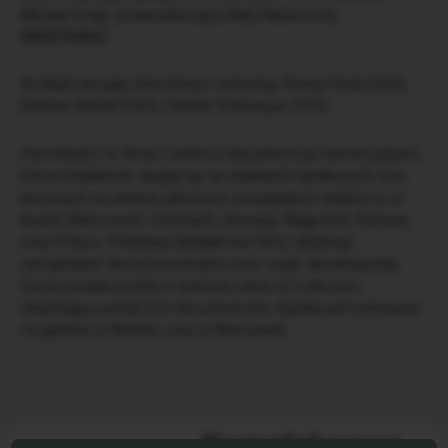
Michael Knap, przewodniczący Rady Nadzorczej
IMMOFINANZ.
W skład zarządu Immofinanz wchodzą: Ronny Pecik (CEO),
Dietmar Reindl (COO) i Stefan Schönauer (CFO).
Immofinanz to firma z sektora nieruchomości komercyjnych,
której działalność skupia się na obiektach handlowych oraz
biurowych na siedmiu głównych europejskich rynkach, tj. w
Austrii, Niemczech, Czechach, Słowacji, Węgrzech, Rumunii
oraz Polsce. Podstawa działalności firmy obejmuje
zarządzanie nieruchomościami oraz część deweloperską.
Firma posiada portfel o wartości około 5,1 mld euro
obejmujący ponad 210 nieruchomości. Spółka jest notowana
na giełdzie w Wiedniu oraz w Warszawie.
Kompleksowe