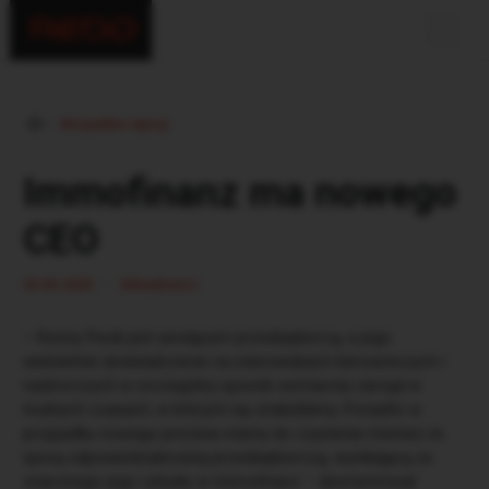
Wszystkie wpisy
Immofinanz ma nowego
CEO
•
23.04.2020
Aktualności
– Ronny Pecik jest wiodącym przedsiębiorcą, a jego
wieloletnie doświadczenie na stanowiskach kierowniczych i
nadzorczych w szczególny sposób wzmacnia zarząd w
trudnych czasach, w których się znaleźliśmy. Ponadto w
przypadku nowego prezesa mamy do czynienia również ze
sporą odpowiedzialnością przedsiębiorczą, wynikającą ze
znacznego jego udziału w Immofinanz – skomentował