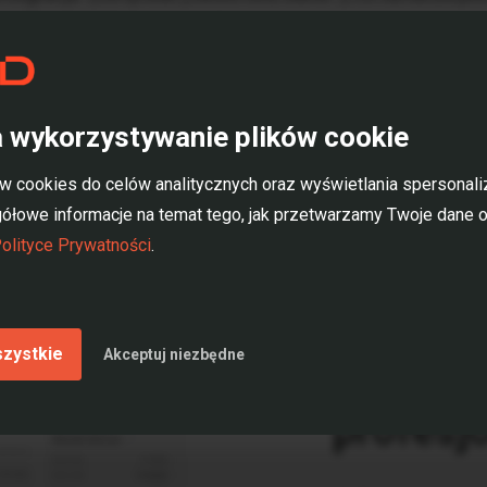
ę osób z niepełnosprawnościami.
esiące budowa biurowca rozpoczęła się w kwietniu 2019
 wykorzystywanie plików cookie
 cookies do celów analitycznych oraz wyświetlania spersonal
ółowe informacje na temat tego, jak przetwarzamy Twoje dane
olityce Prywatności
.
szystkie
Akceptuj niezbędne
Komplek
profesj