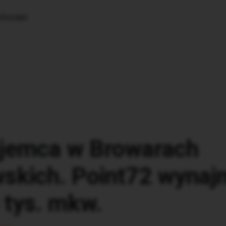
k
Kontakt
jemca w Browarach
skich. Point72 wynaj
 tys. mkw.