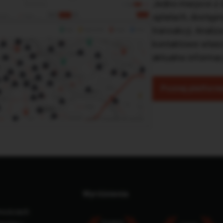
Jedno miejsce z 
opłatach, dostępn
transakcji. Analiz
kontaktowe właści
aktualne informac
Poznaj platform
Wyróżnienia
mościach
Proptech