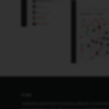
O nas
Jesteśmy pierwszym dostawcą danych o nierucho