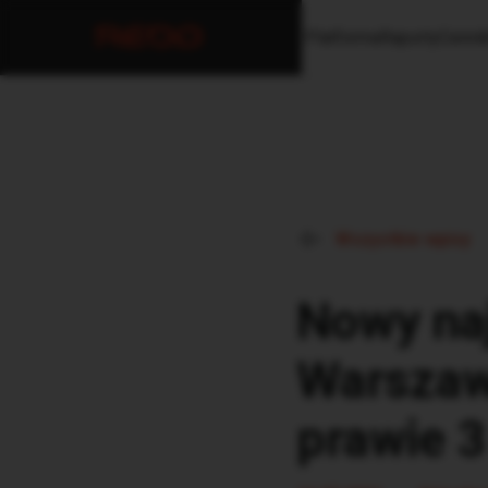
Platforma
Raporty
Cenni
Wszystkie wpisy
Nowy na
Warszaw
prawie 3