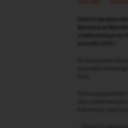
•
16.07.2021
Aktualno
Point72 wynajmie bli
Biurach przy Warzeln
zrealizowaną przez E
początku 2022 r.
W warszawskim biurze
zespołach technologii,
firmy.
Firma wynajęła blisko
się w wielofunkcyjną
Pracownicy rozpoczną
– Point72 to dynamic