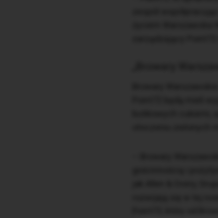
zespół współpracując 
życiem Warszawska Wo
zarządzający Point72
„Browary Warsza
Browary Warszawskie o
Point72 będą mieli wy
butikowych cukierni, 
otoczeniu zielonych m
– Browary Warszawsk
gościnnością i pozyty
jak Allen & Overy, Gru
rozwijają się w tej n
Point72, który od Bro