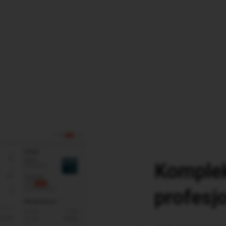
Komplek
profesj