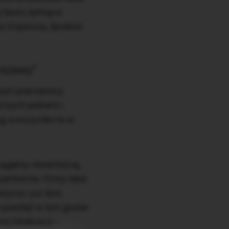
biuro, tętniąca
z Espinosa, dyrektor
rszawy”
tórym pracownicy
czych piekarni i
g, a wszystko to w
ągamy otwartością,
artnerów. Firmy takie
ejsca i już dziś
m powitać w tym gronie
j lokalizacji –