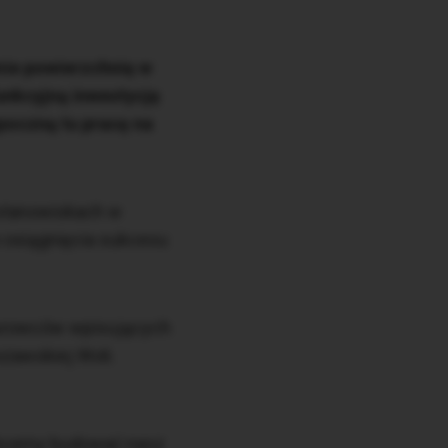
mie powierzchnię w
unkcyjną inwestycję
poczną tu pracę na
 stanowiskach w
o osiągnięcia sukcesu
biurowców wpisujących
zawskiej Woli.
 Chcemy budować nasz