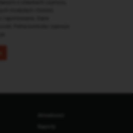
danymi o stawkach czynszu,
ych modułach i historii
a i raportowanie. Dane
cieli. Pełna kontrola i zawsze
je.
ę
Aktualności
Raporty