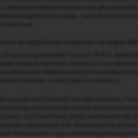
z najlepszymi talentami na rynku, więc gdy wybieraliśmy 
la przyciągnęła naszą uwagę – powiedział Rafael Lope
 w Warszawie.
wskie są wyjątkowym miejscem na mapie Wa
ferują szereg udogodnień i korzyści dla firm, dzięki k
godny dostęp do świetnych restauracji, w tym rzemieślni
specjalistycznych delikatesów oraz profesjonalnych usłu
iejskich skwerów i wysokiej jakości architektury.
ie są wyjątkowym miejscem na mapie Warszawy. Przyci
wną energią. Ambitny projekt zyskuje równie ambitnych p
pa Żywiec czy L’Oreal Polska zaufały potencjałowi tego mi
owej części warszawskiej Woli. Niezmiernie miło jest na
warów Warszawskich rozpocznie historię pierwszej polskie