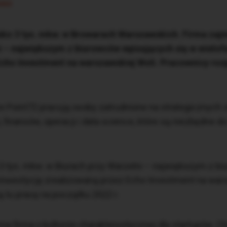
ści
sko 3 tys. mkw. w Browarach Warszawskich. Firma zaj
i – największym z biurowców wpisujących się w wielof
cho Investment na warszawskiej Woli. Pracownicy roz
 Point72 pracują osoby zatrudnione na strategicznych
 finansów, operacji i data science, które są niezbędne d
 3 tys. mkw. w Biurach przy Warzelni – największym z 
 inwestycję zrealizowaną przez Echo Investment na wars
 tu pracę na początku 2022 r.
zna firma o kulturze charakterystycznej dla startupów.