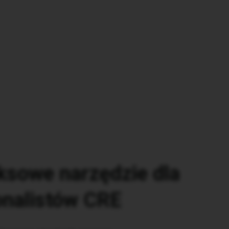
sowe narzędzie dla
onalistów CRE