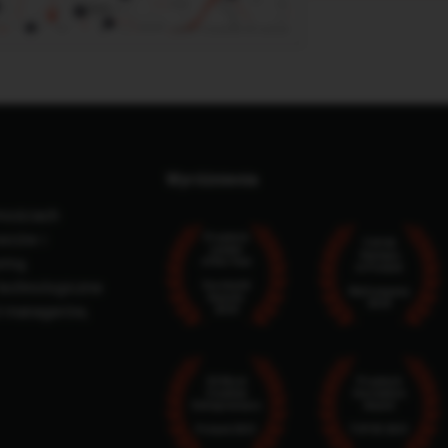
Wyróżnienia
mościach
owców i
Proptech
TOP25
Leader
Startups
ormą
of the Year
in Poland
 technologiczne
Eurobuild
MyCompany
Awards
2024
t managerów,
2024
50 Most
Proptech
Creative
Innovation
Entrepreneurs
Award
Poland 2021
TOP25 2021