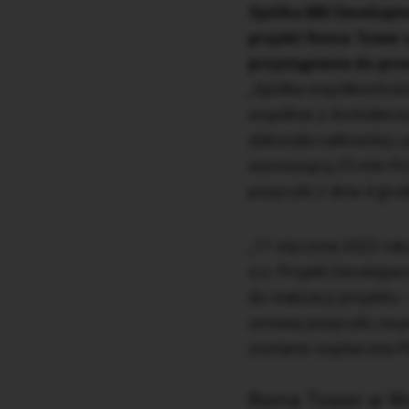
Spółka BBI Developme
projekt Roma Tower u
przystąpienia do pr
„Spółka współkontro
wspólnie z Archidiece
dokonała całkowitej 
wynoszącą 25 mln PLN
pożyczki z dnia 4 gru
„11 stycznia 2022 rok
o.o. Projekt Develope
do realizacji projekt
umowę pożyczki, na po
zostanie wypłacona P
Roma Tower w W