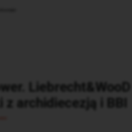
k
Kontakt
wer. Liebrecht&WooD
i z archidiecezją i BBI
ści