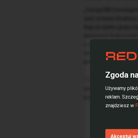
„Zarząd BBI Developm
oraz zmiana struktury
tego projektu grupy
L
inwestora finansowan
z zapowiedzią – spła
umowa pożyczki zaciąg
potrzeb w ramach proj
Zgoda na
170-metrowy wieżow
miejscowego planu za
Używamy plików
powierzchni, w której 
reklam. Szczeg
znajdziesz w
P
Akceptuj w