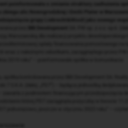
nt poinformowała o zmianie struktury zadłużenia spó
 zbiegu ulic Nowogrodzkiej i Emilii Plater w Warszaw
zedsięwzięcia grupy Liebrecht&WooD jako nowego wspó
lowana przez
BBI Development
SA: PW sp. z o.o. sp.k. (da
zją Warszawską dla realizacji projektu deweloperskiego
i przedterminowej spłaty finansowania pomostowego na
 wraz z należnymi odsetkami, zaciągniętego przez P
dnia 2019 roku” – poinformowała spółka w komunikacie.
u, spółka kontrolowana przez BBI Development SA: Real
rski 7 S.K.A. (dalej: „PD7”) – będąca jednostką dedykow
u – zawarła z podmiotem finansującym przedsięwzięcia 
dstawie której PD7 zaciągnęła pożyczkę w kwocie 11.25
D7 jednorazowo, jeszcze w styczniu 2022 roku” – czyta
arszawie