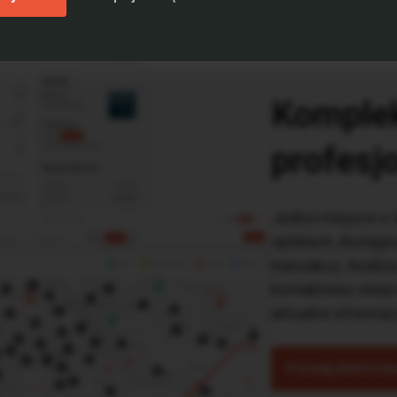
Komplek
profesj
Jedno miejsce z 
opłatach, dostępn
transakcji. Analiz
kontaktowe właści
aktualne informac
Poznaj platform