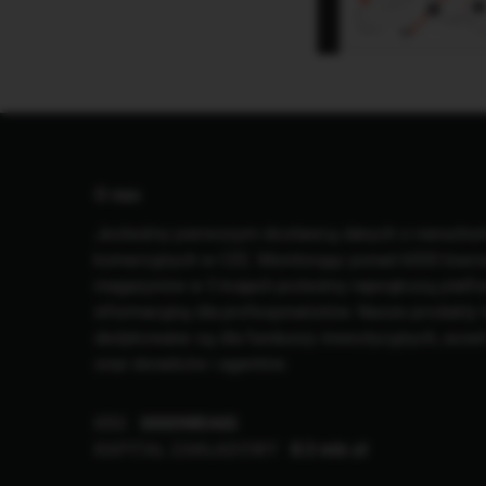
O nas
Jesteśmy pierwszym dostawcą danych o nierucho
komercyjnych w CEE. Monitorując ponad 6000 biur
magazynów w 5 krajach jesteśmy największą platf
informacyjną dla profesjonalistów. Nasze produkty
dedykowane są dla funduszy inwestycyjnych, asse
oraz doradców i agentów.
KRS
0000985465
KAPITAŁ ZAKŁADOWY
8.3 mln zł