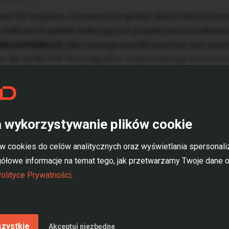
ent SA wyjaśnia, że powyższa spłata całości dotychcz
 zadłużenia spółek realizujących projekt jest konsekwen
iebrecht&WooD
, jako nowego współinwestora oraz uruc
ia dla spółki PW. Przystąpienie wspomnianego inwestora
tę dotychczasowego zadłużenia PW z tytułu finansowania
nięta przez PD7 ma służyć realizacji potrzeb finansow
ektu” – napisano.
 wykorzystywanie plików cookie
iec
Roma Tower
będzie realizowana na podstawie obow
gospodarowania przestrzennego. Budynek zapewni ok. 
 cookies do celów analitycznych oraz wyświetlania spersonal
znajdą się biura oraz luksusowy hotel.
ółowe informacje na temat tego, jak przetwarzamy Twoje dane
olityce Prywatności
.
szystkie
Akceptuj niezbędne