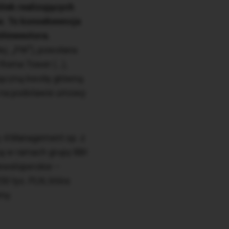
łek realizujących
ie. To konsekwencja
łinwestora.
lej: „PW”), powołana
 Roma Tower (…),
 łączną kwotę główną
W na podstawie umowy
ty 4 Management sp. z
aną w ramach grupy BBI
deweloperskie –
0 tys. PLN, która
my.