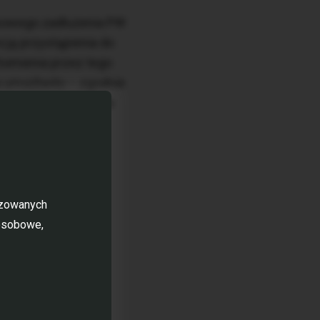
asowego zadłużenia PW
cją przystąpienia do
homienia przez tego
 umożliwiło – zgodnie
 projektu, zaś nowa
ych Grupy, w tym
iązującego
55 tys. mkw.
izowanych
 osobowe,