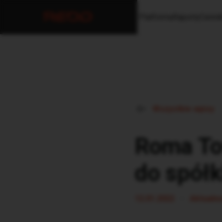
Platforma
Raporty
Cenni
Wszystkie wpisy
Roma To
do spółk
•
12.01.2022
Aktualno