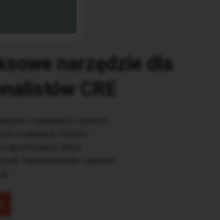
sowe narzędzie dla
onalistów CRE
danymi o stawkach czynszu,
ych modułach i historii
a i raportowanie. Dane
cieli. Pełna kontrola i zawsze
je.
ę