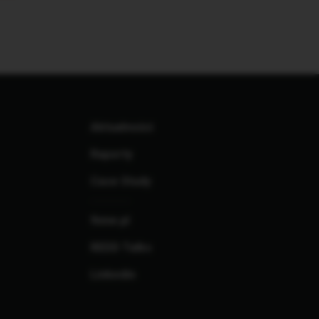
Aktualności
Raporty
Case Study
finne.pl
REDD Talks
Linkedin