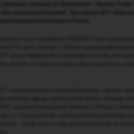
i wieżowiec należący do Globalworth – Warsaw Trade 
n-Use na poziomie Excellent. Tym samym WTT dołączy
cznych budynków biurowych w Polsce.
 się poszczycić certyfikatem BREEAM In-Use na poziom
ktacja 76,1 proc. to jeden z efektów przeprowadzonej mo
T przez Globalworth w II kwartale 2019 roku, firma prz
ionów złotych, a to dopiero część z planowanych prac zw
WTT ocenie poddanych zostało 8 kryteriów: zdrowie i d
da, materiały, odpady, wykorzystanie terenu i ekologia o
TT otrzymał w kategoriach Materials (100 proc.), Waste
 proc.). Szczególnie ten ostatni parametr jest istotny z
wników – dzięki niemu mogą oni mieć pewność, że korzy
acy.