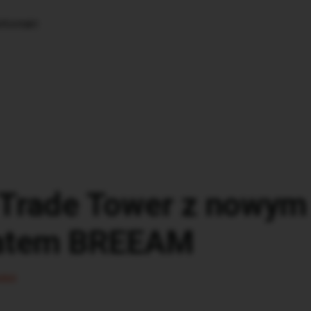
k
Kontakt
Trade Tower z nowym
katem BREEAM
ści