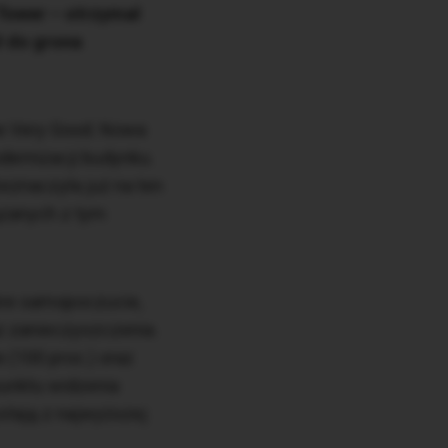
Tower – otrzymał
ł do grona
ie Very Good. Nowa
dernizacji budynku.
eznaczyła już na ten
iązanych z tym
obre samopoczucie,
raz zanieczyszczenia.
 (100 proc.) oraz
 punktu widzenia
stają z najwyższej