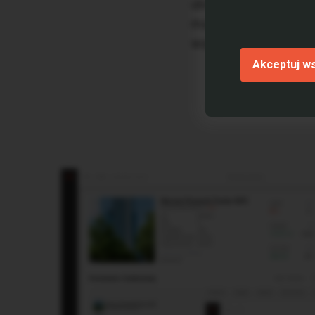
ubezpieczeniowa AXA, 
mają do dyspozycji po
większości zostały j
Akceptuj w