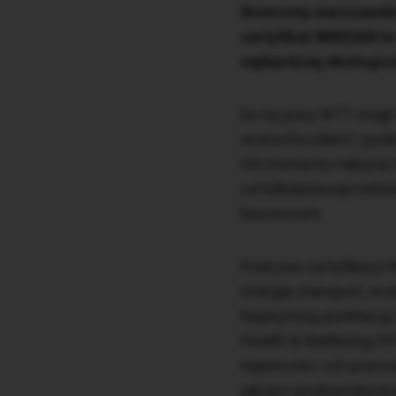
Ikoniczny warszawsk
certyfikat BREEAM I
najbardziej ekologi
Do tej pory WTT mógł
ocena Excellent i pun
Od momentu nabycia WT
cel kilkadziesiąt mil
biurowcem.
Podczas certyfikacji 
energia, transport, wo
Najwyższą punktację W
Health & Wellbeing (97
najemców i ich praco
jakości środowiska pr