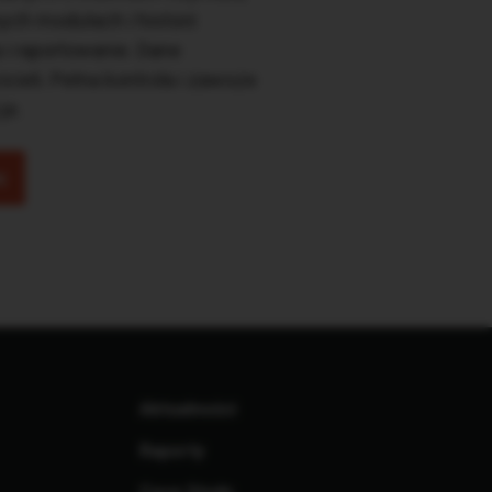
ych modułach i historii
a i raportowanie. Dane
cieli. Pełna kontrola i zawsze
je.
ę
Aktualności
Raporty