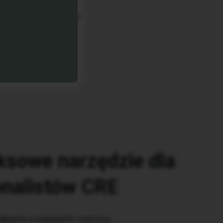
i Mattel. Najemcy
nie wspólne, które w
sowe narzędzie dla
onalistów CRE
danymi o stawkach czynszu,