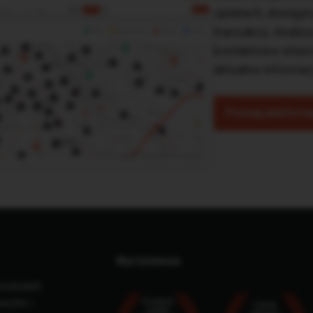
opłatach, dostępn
transakcji. Analiz
kontaktowe właści
aktualne informac
Poznaj platform
Wyróżnienia
mościach
owców i
Proptech
TOP25
Leader