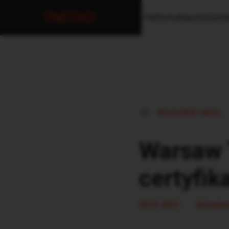
Platforma
Raporty
Cenni
Wszystkie wpisy
Warsaw 
certyfi
•
20.01.2021
Aktualno