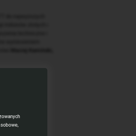
WTT do najwyższych
t milionów złotych i
szenia techniczne i
one wyniesieniem
mówi
Maciej Kamiński,
budynków biurowych
ni biurowej wieża
warowej i alei
izowanych
wego inwestora
 osobowe,
dzibę ma firma