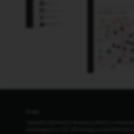
O nas
Jesteśmy pierwszym dostawcą danych o nierucho
komercyjnych w CEE. Monitorując ponad 6000 biur