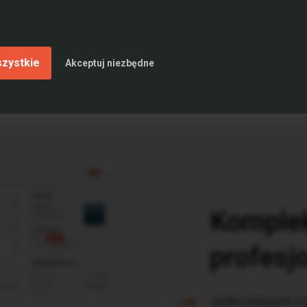
a także m.in. American Express, Avanssur, Leroy-Merlin 
nad 400 miejsc parkingowych oraz atrakcyjne przestrze
uż zmodernizowane.
szystkie
Akceptuj niezbędne
Komplek
profesj
Jedno miejsce z 