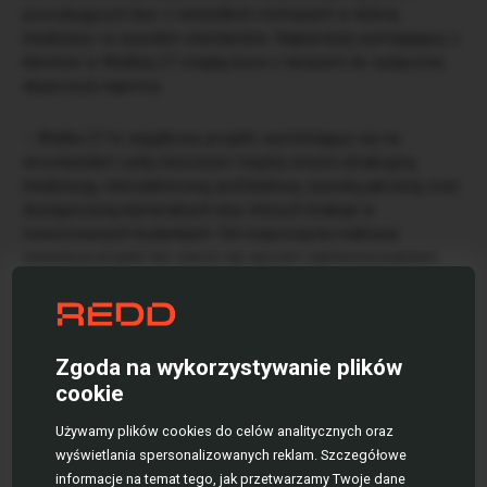
poszukujących biur o niewielkich metrażach w dobrej
lokalizacji i w wysokim standardzie. Najbardziej wymagający z
klientów w Wielkiej 27 znajdą biura z tarasami do wyłącznej
dyspozycji najemcy.
– Wielka 27 to wyjątkowy projekt, wyróżniający się na
wrocławskim rynku biurowym między innymi atrakcyjną
lokalizacją, nieszablonową architekturą, wysoką jakością oraz
dostępnością kameralnych biur, których brakuje w
nowoczesnych budynkach. Od rozpoczęcia realizacji
inwestycji projekt ten cieszy się sporym zainteresowaniem
zarówno ze strony lokalnych przedsiębiorców, jak i
ogólnopolskich oraz międzynarodowych podmiotów. Jestem
przekonany, iż Wielka 27 nie tylko okaże się sukcesem
biznesowym, ale również stanie się jednym z najbardziej
Zgoda na wykorzystywanie plików
udanych, tak pod względem wizualnym jak i użytkowym,
cookie
budynkiem biurowym we Wrocławiu – ocenia
Marcin Misztal,
prezes i2 Development.
Używamy plików cookies do celów analitycznych oraz
wyświetlania spersonalizowanych reklam. Szczegółowe
informacje na temat tego, jak przetwarzamy Twoje dane