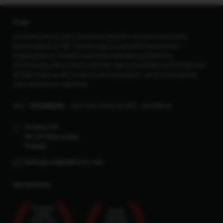
O nas
Jesteśmy pierwszym dostawcą danych o nieruchomościach
komercyjnych w CEE. Monitorując ponad 6000 biurowców i
magazynów w 5 krajach jesteśmy największą platformą
informacyjną dla profesjonalistów. Nasze produkty technologiczne
dedykowane są dla funduszy inwestycyjnych, asset managerów,
oraz doradców i agentów.
KRS
0000985465
KAPITAŁ ZAKŁADOWY
8.3 mln zł
Próżna 7/9
00-107 Warszawa
Polska
hello@reddplatform.com
Wyróżnienia
Proptech
TOP25
Leader
Startups
of the Year