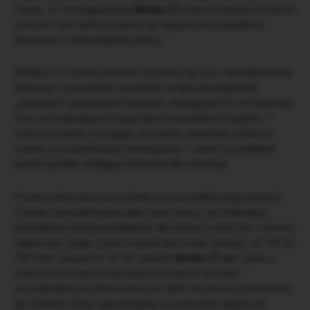
Tower. 15 -kondygnacyjna
Wielka 27
mierzyć będzie ponad 65
metrów i tym samym stanie się najwyższym budynkiem
biurowym w dolnośląskiej stolicy.
Wielka 27 w nowej odsłonie wyróżnia się m.in. nieszablonową
elewacją z pionowymi, wysokimi na dwie kondygnacje
„żyletkami” oplatającymi budynek, dodającymi mu strzelistości
oraz umożliwiającymi optymalne doświetlenie budynku. Z
wyższych pięter rozciągać się będzie wspaniały widok na
miasto, a z najwyższych kondygnacji – nawet na pobliskie
pasma górskie okalające Równinę Wrocławską.
Powierzchnia biurowa budynku na wszystkich jego piętrach
została zaprojektowana jako open-space, umożliwiający
podzielenie każdej kondygnacji dla dwóch, trzech lub czterech
najemców, dzięki czemu metraż biur może wynosić od 100 do
700 mkw. na piętrze. W ten sposób
Wielka 27
jako jedna z
nielicznych nowych inwestycji biurowych na rynku
wrocławskim jest skierowana nie tylko do dużych podmiotów,
ale również może odpowiedzieć na potrzeby najemców