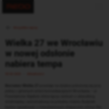
Wszystkie wpisy
Wielka 27 we Wrocławiu
w nowej odsłonie
nabiera tempa
•
30.04.2020
Aktualności
Biurowiec Wielka 27
powstaje na działce położonej się przy
jednej z głównych arterii komunikacyjnych Wrocławia – ul.
Powstańców Śląskich, która łączy centrum z obwodnicą
śródmiejską i autostradową na południu miasta. Budynek
będzie sąsiadować z mieszkaniowym drapaczem chmur Sky