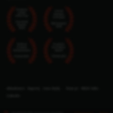
Proptech
TOP25
Leader
Startups
of the Year
in Poland
Eurobuild
MyCompany
Awards
2024
2024
50 Most
Proptech
Creative
Innovation
Entrepreneurs
Award
Poland 2021
TOP25 2021
Aktualności
Raporty
Case Study
finne.pl
REDD Talks
Linkedin
Copyright © 2026 REDD. Wszelkie prawa zastrzeżone
Polityka prywatności
|
Regulamin