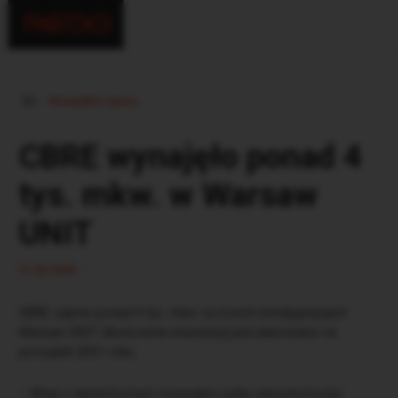
Wszystkie wpisy
CBRE wynajęło ponad 4
tys. mkw. w Warsaw
UNIT
•
31.03.2020
CBRE zajmie ponad 4 tys. mkw. na trzech kondygnacjach
Warsaw UNIT. Ukończenie inwestycji jest planowane na
początek 2021 roku.
– Wraz z dynamicznym rozwojem rynku nieruchomości