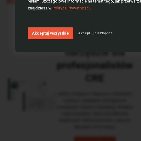
REDD ALERT
reklam. Szczegółowe informacje na temat tego, jak przetwa
znajdziesz w
Polityce Prywatności
.
Akceptuj wszystkie
Akceptuj niezbędne
Kompleksowe
narzędzie dla
profesjonalistów
CRE
Jedno miejsce z danymi o stawkach
czynszu, opłatach, dostępnych
modułach i historii transakcji. Analiza
i raportowanie. Dane kontaktowe
właścicieli. Pełna kontrola i zawsze
aktualne informacje.