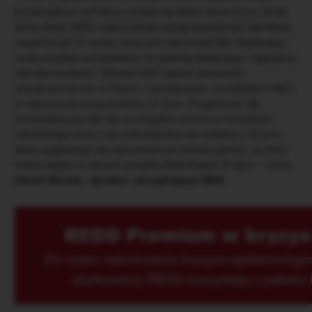
komercyjnych w Polsce rozwija się także nasza firma. 20 lat
temu, kiedy CBRE rozpoczynało swoją działalność nad Wisłą,
zespół liczył 23 osoby, teraz jest nas ponad 500. Wybierając
nową siedzibę postawiliśmy na świetną lokalizację i najwyższy
standard budynku. Warsaw UNIT będzie pierwszym
wysokościowcem w Polsce z prestiżowym certyfikatem WELL
w najnowszej wersji systemu v2 Core. Przyjazność dla
środowiska jest dla nas szczególnie istotna w kontekście
wdrażanego przez nas zobowiązania do redukcji o 25 proc.
śladu węglowego dla nieruchomości komercyjnych, na które
mamy wpływ w ramach projektu Real Impact Project – mówi
Daniel Bienias, dyrektor zarządzający CBRE.