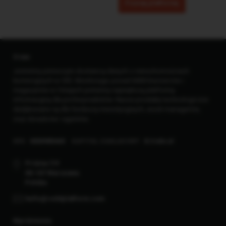
Poznaj platformę
O nas
Jesteśmy pierwszym dostawcą danych o nieruchomościach
komercyjnych w CEE. Monitorując ponad 6000 biurowców i
magazynów w 5 krajach jesteśmy największą platformą
informacyjną dla profesjonalistów. Nasze produkty technologiczne
dedykowane są dla funduszy inwestycyjnych, asset managerów,
oraz doradców i agentów.
KRS
0000985465
KAPITAŁ ZAKŁADOWY
8.3 mln zł
Próżna 7/9
00-107 Warszawa
Polska
hello@reddplatform.com
Wyróżnienia