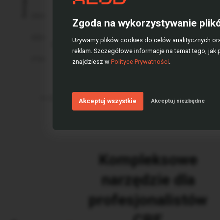
Zgoda na wykorzystywanie plik
Używamy plików cookies do celów analitycznych or
reklam. Szczegółowe informacje na temat tego, ja
znajdziesz w
Polityce Prywatności
.
Akceptuj wszystkie
Akceptuj niezbędne
Kompleksowe
narzędzie dla
profesjonalistów
CRE