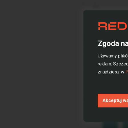
Zgoda na
Używamy plików
reklam. Szczeg
znajdziesz w
P
Akceptuj w