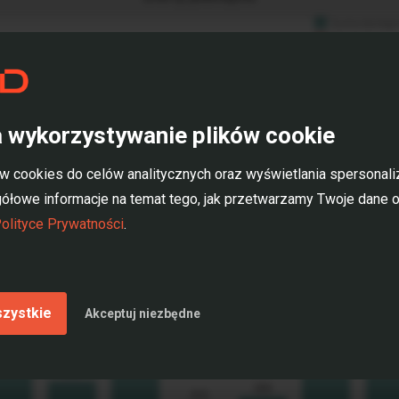
 wykorzystywanie plików cookie
 cookies do celów analitycznych oraz wyświetlania spersonal
ółowe informacje na temat tego, jak przetwarzamy Twoje dane
olityce Prywatności
.
szystkie
Akceptuj niezbędne