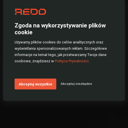
Zgoda na wykorzystywanie plików
cookie
REDD Platform 3
Używamy plików cookies do celów analitycznych oraz
wyświetlania spersonalizowanych reklam. Szczegółowe
informacje na temat tego, jak przetwarzamy Twoje dane
Twoja przewaga. Twój pomocnik w biznesie.
osobowe, znajdziesz w
Polityce Prywatności
.
Twój REDD
Akceptuj wszystkie
Akceptuj niezbędne