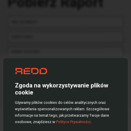
Pobierz Raport
IMIĘ I NAZWISKO*
ADRES E-MAIL*
NUMER TELEFONU*
Akceptuję
regulamin korzystania
z REDD oraz
politykę prywatności
.
Wyrażam zgodę na przesyłanie mi drogą elektroniczną (e-mail) informacji marketingowych
dotyczących produktów i usług REDD Group PSA. Oświadczam, że zostałem poinformowany o
możliwości cofnięcia udzielonej zgody w dowolnym momencie.
Zgoda na wykorzystywanie plików
cookie
Uzyskaj raport
Używamy plików cookies do celów analitycznych oraz
wyświetlania spersonalizowanych reklam. Szczegółowe
informacje na temat tego, jak przetwarzamy Twoje dane
Kompleksowe
osobowe, znajdziesz w
Polityce Prywatności
.